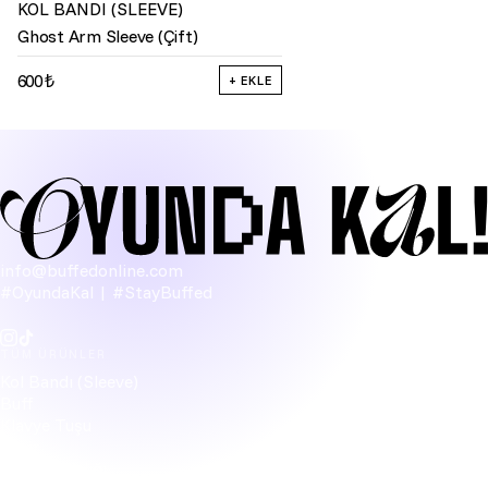
KOL BANDI (SLEEVE)
Ghost Arm Sleeve (Çift)
600 ₺
+ EKLE
info@buffedonline.com
#OyundaKal | #StayBuffed
TÜM ÜRÜNLER
Kol Bandı (Sleeve)
Buff
Klavye Tuşu
Figür
Bardak Altlığı