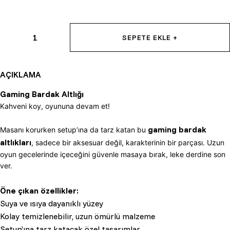
1
SEPETE EKLE +
AÇIKLAMA
Gaming Bardak Altlığı
Kahveni koy, oyununa devam et!
gaming bardak
Masanı korurken setup’ına da tarz katan bu
altlıkları
, sadece bir aksesuar değil, karakterinin bir parçası. Uzun
oyun gecelerinde içeceğini güvenle masaya bırak, leke derdine son
ver.
Öne çıkan özellikler:
Suya ve ısıya dayanıklı yüzey
Kolay temizlenebilir, uzun ömürlü malzeme
Setup’ına tarz katacak özel tasarımlar