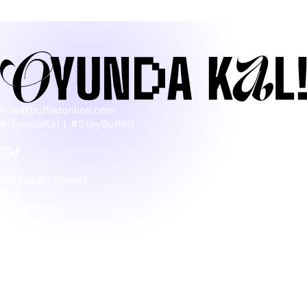
info@buffedonline.com
#OyundaKal | #StayBuffed
TÜM ÜRÜNLER
Kol Bandı (Sleeve)
Buff
Klavye Tuşu
Figür
Bardak Altlığı
Kablo Düzenleyici
HAKKIMIZDA
Topluluk