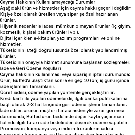
Cayma Hakkının Kullanılamayacağı Durumlar
Aşağıdaki ürün ve hizmetler için cayma hakkı geçerli değildir:
Kişiye özel olarak üretilen veya siparişe özel hazırlanan
ürünler.
Hijyenik nedenlerle iadesi mümkün olmayan ürünler (iç giyim,
kozmetik, kişisel bakım ürünleri vb.).
Dijital içerikler, e-kitaplar, yazılım programları ve online
hizmetler.
Tüketicinin isteği doğrultusunda özel olarak yapılandırılmış
ürünler.
Tüketicinin onayıyla hizmet sunumuna başlanan sözleşmeler.
İade ve Geri Ödeme Koşulları
Cayma hakkının kullanılması veya siparişin iptali durumunda:
Ürün, Buffed’a ulaştıktan sonra en geç 10 (on) iş günü içinde
iade işlemleri tamamlanır.
Ücret iadesi, ödeme yapılan yöntemle gerçekleştirilir.
Kredi kartı ile yapılan ödemelerde, ilgili banka politikalarına
bağlı olarak 2-3 hafta içinde geri ödeme işlemi tamamlanır.
İade edilen ürünün müşteri hatası nedeniyle zarar görmesi
durumunda, Buffed ürün bedelinde değer kaybı yaşanması
halinde ilgili tutarı iade bedelinden düşerek ödeme yapabilir.
Promosyon, kampanya veya indirimli ürünlerin iadesi
sonucunda, kampanya şartlarının altına düşülmesi halinde