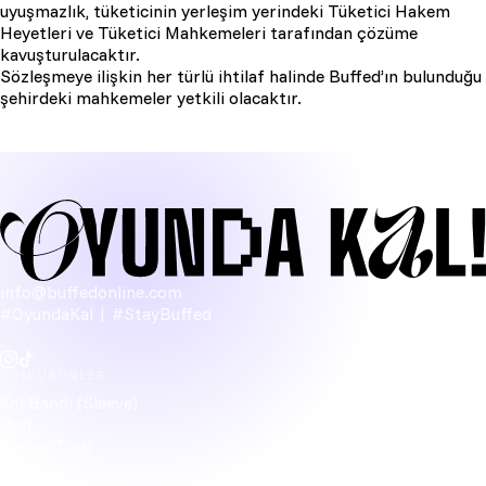
uyuşmazlık, tüketicinin yerleşim yerindeki Tüketici Hakem
Heyetleri ve Tüketici Mahkemeleri tarafından çözüme
kavuşturulacaktır.
Sözleşmeye ilişkin her türlü ihtilaf halinde Buffed’ın bulunduğu
şehirdeki mahkemeler yetkili olacaktır.
info@buffedonline.com
#OyundaKal | #StayBuffed
TÜM ÜRÜNLER
Kol Bandı (Sleeve)
Buff
Klavye Tuşu
Figür