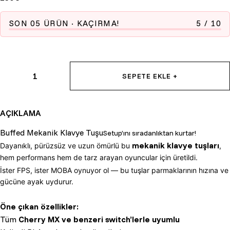
SON
05
ÜRÜN
· KAÇIRMA!
5
/
10
1
SEPETE EKLE +
AÇIKLAMA
Buffed Mekanik Klavye Tuşu
Setup’ını sıradanlıktan kurtar!
mekanik klavye tuşları
Dayanıklı, pürüzsüz ve uzun ömürlü bu
,
hem performans hem de tarz arayan oyuncular için üretildi.
İster FPS, ister MOBA oynuyor ol — bu tuşlar parmaklarının hızına ve
gücüne ayak uydurur.
Öne çıkan özellikler:
Tüm
Cherry MX ve benzeri switch’lerle uyumlu