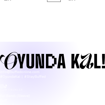
info@buffedonline.com
#OyundaKal | #StayBuffed
TÜM ÜRÜNLER
Kol Bandı (Sleeve)
Buff