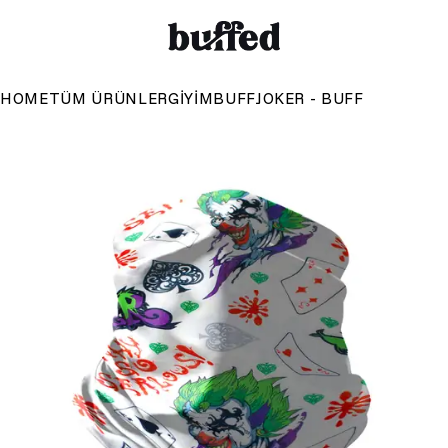
HOME
TÜM ÜRÜNLER
GIYIM
BUFF
JOKER - BUFF