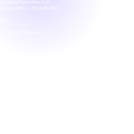
info@buffedonline.com
#OyundaKal | #StayBuffed
TÜM ÜRÜNLER
Kol Bandı (Sleeve)
Buff
Klavye Tuşu
Figür
Bardak Altlığı
Kablo Düzenleyici
HAKKIMIZDA
Topluluk
İletişim
Sık Sorulan Sorular
ETBİS'e kayıtlıdır.
HESABIN
Giriş yap
Kayıt ol