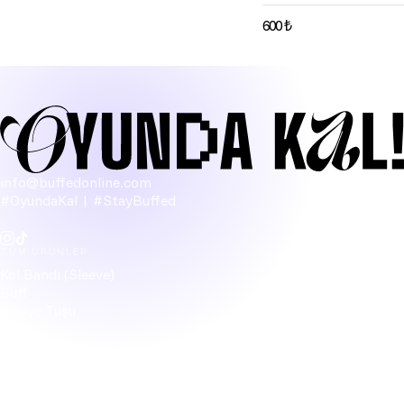
600 ₺
info@buffedonline.com
#OyundaKal | #StayBuffed
TÜM ÜRÜNLER
Kol Bandı (Sleeve)
Buff
Klavye Tuşu
Figür
Bardak Altlığı
Kablo Düzenleyici