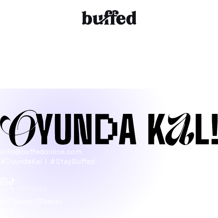
info@buffedonline.com
#OyundaKal | #StayBuffed
TÜM ÜRÜNLER
Kol Bandı (Sleeve)
Buff