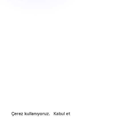
Klavye Tuşu
Figür
Bardak Altlığı
Kablo Düzenleyici
HAKKIMIZDA
Topluluk
İletişim
Sık Sorulan Sorular
ETBİS'e kayıtlıdır.
HESABIN
Giriş yap
Kayıt ol
Siparişlerim
Favorilerim
© 2026 BUFFED // TÜM HAKLARI SAKLIDIR.
Çerez kullanıyoruz.
Kabul et
MESAFELİ SATIŞ
GİZLİLİK
İADE KOŞULLARI